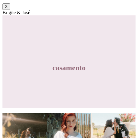
X
Brigite & José
casamento