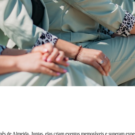
ês de Almeida. Juntas, elas criam eventos memoráveis e superam expect